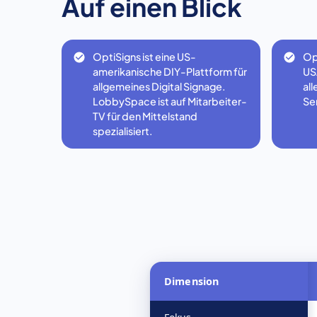
Auf einen Blick
OptiSigns ist eine US-
Op
amerikanische DIY-Plattform für
US
allgemeines Digital Signage.
al
LobbySpace ist auf Mitarbeiter-
Ser
TV für den Mittelstand
spezialisiert.
Dimension