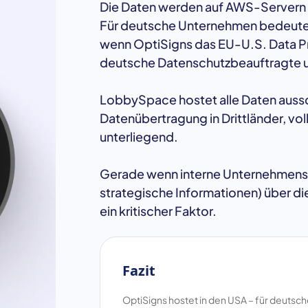
Die Daten werden auf AWS-Servern i
Für deutsche Unternehmen bedeute
wenn OptiSigns das EU-U.S. Data Priv
deutsche Datenschutzbeauftragte u
LobbySpace hostet alle Daten aussch
Datenübertragung in Drittländer, v
unterliegend.
Gerade wenn interne Unternehmensin
strategische Informationen) über die
ein kritischer Faktor.
Fazit
OptiSigns hostet in den USA – für deutsc