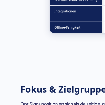
Integrationen
Offline-Fähigkeit
Fokus & Zielgrupp
OptiSigns positioniert sich als vielseitige