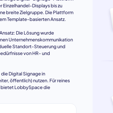
r Einzelhandel-Displays bis zu
e breite Zielgruppe. Die Plattform
nem Template-basierten Ansatz.
 Ansatz: Die Lösung wurde
internen Unternehmenskommunikation
iduelle Standort-Steuerung und
e Bedürfnisse von HR- und
die Digital Signage in
r, öffentlich) nutzen. Für reines
g bietet LobbySpace die