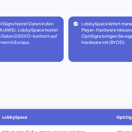
tiSigns hostet Daten in den
LobbySpace liefert man
A (AWS). LobbySpace hostet
Player-Hardware inklusive
le Daten DSGVO-konform auf
OptiSigns bringen Sie ei
vern in Europa.
Hardware mit (BYOD).
LobbySpace
OptiSi