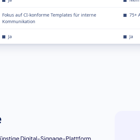
Fokus auf CI-konforme Templates für interne
75+ A
Kommunikation
Ja
Ja
e
, günstige Digital-Signage-Plattform