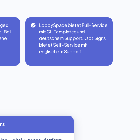
aged
LobbySpace bietet Full-Service
. Bei
mit CI-Templates und
gene
deutschem Support. OptiSigns
bietet Self-Service mit
englischem Support.
gns