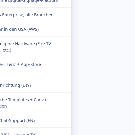
ine Digital-Signage-Plattform
 Enterprise, alle Branchen
r in den USA (AWS)
eigene Hardware (Fire TV,
 etc.)
e-Lizenz + App-Store
inrichtung (DIY)
che Templates + Canva-
tion
Chat-Support (EN)
(USA, Houston TX)