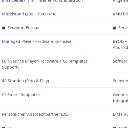
Mitarbeiter-TV für interne Kommunikation
Allgeme
Mittelstand (200 – 5.000 MA)
KMU bis
Server in Europa
Serve
Managed Player-Hardware inklusive
BYOD – 
Android,
Full-Service (Player-Hardware + CI-Templates +
Softwar
Support)
48 Stunden (Plug & Play)
Selbste
CI-Smart-Templates
Generis
Integra
Persönlicher Ansprechpartner (DE)
E-Mail/
Ja
Nein 