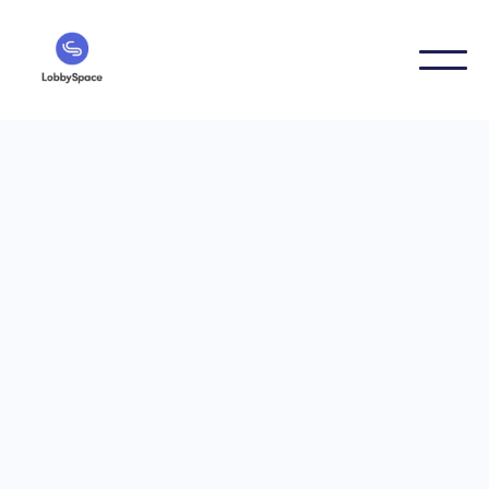
Leitfaden
Hilfreiche Tipps und Tricks rund um Digital Signage
Leitfaden