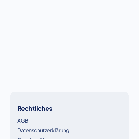
Instrument für HR und interne Kommunikation
etabliert. Der Beitrag zeigt, welche Inhalte sich für
zeitnahe HR-Kommunikation eignen, wie sie auf
Screens formuliert werden sollten und worauf es bei
Gestaltung und Priorisierung ankommt.
Rechtliches
AGB
Datenschutzerklärung